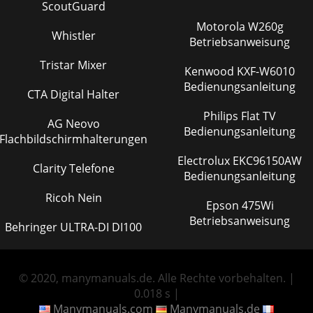
ScoutGuard
Motorola W260g
Whistler
Betriebsanweisung
Tristar Mixer
Kenwood KXF-W6010
Bedienungsanleitung
CTA Digital Halter
Philips Flat TV
AG Neovo
Bedienungsanleitung
Flachbildschirmhalterungen
Electrolux EKC96150AW
Clarity Telefone
Bedienungsanleitung
Ricoh Nein
Epson 475Wi
Betriebsanweisung
Behringer ULTRA-DI DI100
© 2020, manymanuals.de. Alle Rechte vorbehalten. |
0.018 s |
Manymanuals.com
Manymanuals.de