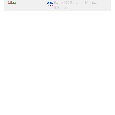
AD 22
Rane AD 22 User Manual,
4 Seiten