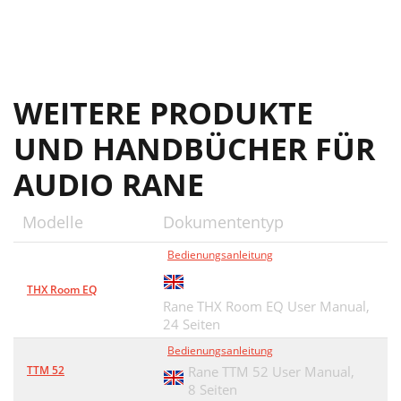
WEITERE PRODUKTE
UND HANDBÜCHER FÜR
AUDIO RANE
Modelle
Dokumententyp
Bedienungsanleitung
THX Room EQ
Rane THX Room EQ User Manual,
24 Seiten
Bedienungsanleitung
TTM 52
Rane TTM 52 User Manual,
8 Seiten