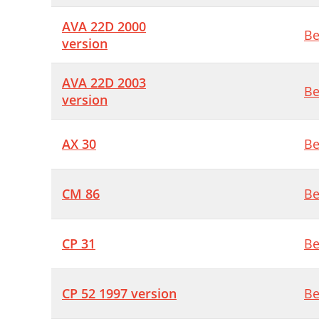
AVA 22D 2000
Be
version
AVA 22D 2003
Be
version
AX 30
Be
CM 86
Be
CP 31
Be
CP 52 1997 version
Be