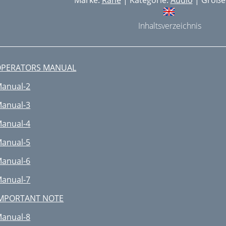
Marke:
Rane
| Kategorie:
Audio
| Größe:
Inhaltsverzeichnis
OPERATORS MANUAL
anual-2
anual-3
anual-4
anual-5
anual-6
anual-7
MPORTANT NOTE
anual-8