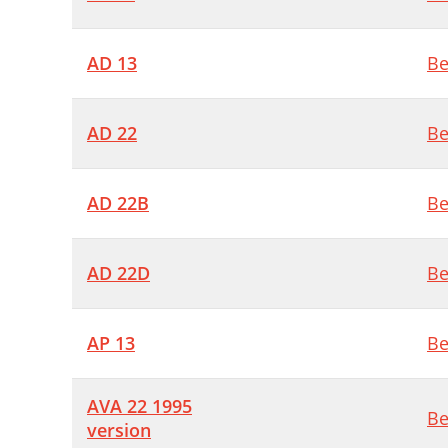
AD 13
Be
AD 22
Be
AD 22B
Be
AD 22D
Be
AP 13
Be
AVA 22 1995
Be
version