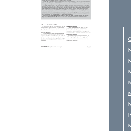
M
M
M
M
M
M
I
M