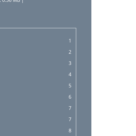
 0.36 MB |
1
2
3
4
5
6
7
7
8