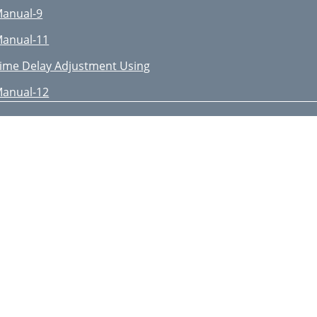
anual-9
anual-11
ime Delay Adjustment Using
anual-12
anual-13
anual-14
elay vs. Frequency Table
anual-15
nalyzer
anual-16
etting Levels Using an SPL
anual-17