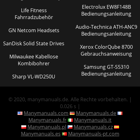
Electrolux EW8F148B
Life Fitness
Bedienungsanleitung
Fahrradzubehör
Audio-Technica ATH-ANC9
GN Netcom Headsets
Bedienungsanleitung
SanDisk Solid State Drives
Xerox ColorQube 8700
Gebrauchsanweisung
Milwaukee Kabellose
Kombibohrer
Samsung GT-S5310
Bedienungsanleitung
Sharp VL-WD250U
© 2020, manymanuals.de. Alle Rechte vorbehalten. |
0.026 s |
Manymanuals.com
Manymanuals.de
Manymanuals.fr
Manymanuals.it
Manymanuals.pl
Manymanuals.cz
Manymanuals.es
Manymanuals-pt.com