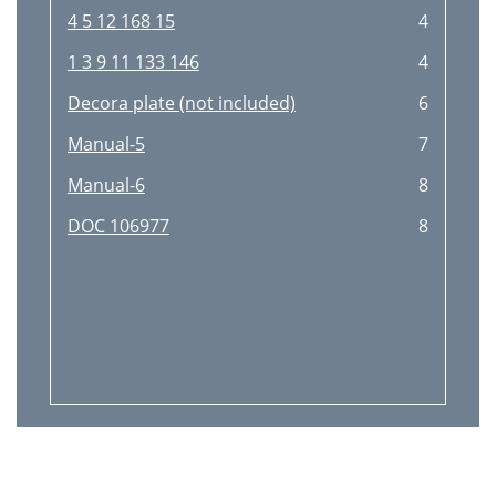
4 5 12 168 15
4
1 3 9 11 133 146
4
Decora plate (not included)
6
Manual-5
7
Manual-6
8
DOC 106977
8