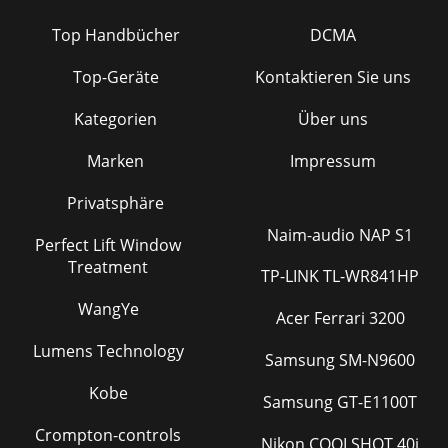
Top Handbücher
DCMA
Top-Geräte
Kontaktieren Sie uns
Kategorien
Über uns
Marken
Impressum
Privatsphäre
Naim-audio NAP S1
Perfect Lift Window
Treatment
TP-LINK TL-WR841HP
WangYe
Acer Ferrari 3200
Lumens Technology
Samsung SM-N9600
Kobe
Samsung GT-E1100T
Crompton-controls
Nikon COOLSHOT 40i