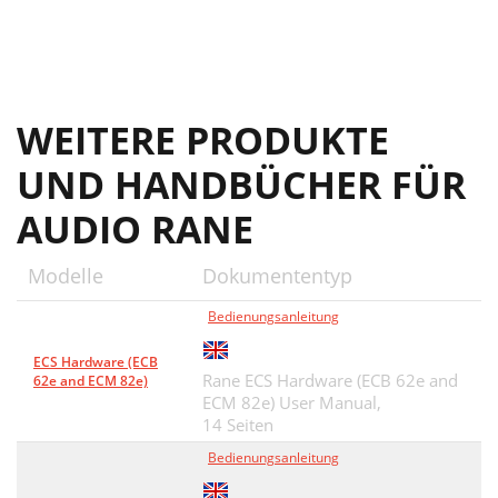
WEITERE PRODUKTE
UND HANDBÜCHER FÜR
AUDIO RANE
Modelle
Dokumententyp
Bedienungsanleitung
ECS Hardware (ECB
Rane ECS Hardware (ECB 62e and
62e and ECM 82e)
ECM 82e) User Manual,
14 Seiten
Bedienungsanleitung