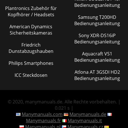
Bedienungsanleitung
Plantronics Zubehör für
Kopfhörer / Headsets
Samsung T200HD
Bedienungsanleitung
American Dynamics
Sicherheitskameras
Sony XDR-DS16iP
Bedienungsanleitung
Friedrich
Dunstabzugshauben
Aquacraft VS1
Bedienungsanleitung
Philips Smartphones
Atlona AT 3GSDI HD2
ICC Steckdosen
Bedienungsanleitung
© 2020, manymanuals.de. Alle Rechte vorbehalten. |
0.021 s |
Manymanuals.com
Manymanuals.de
Manymanuals.fr
Manymanuals.it
Manymanuals.pl
Manymanuals.cz