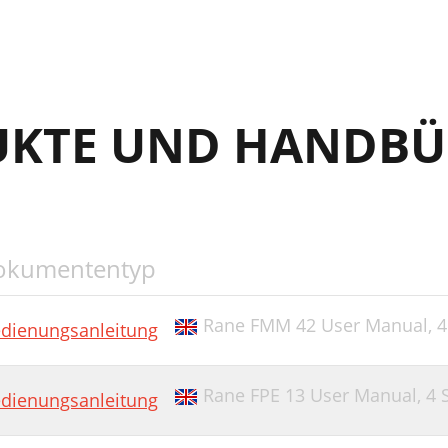
UKTE UND HANDBÜ
okumententyp
Rane FMM 42 User Manual,
4
dienungsanleitung
Rane FPE 13 User Manual,
4 
dienungsanleitung