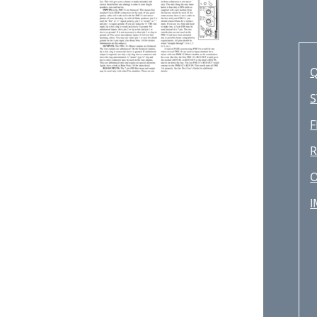
Q
S
F
R
O
I