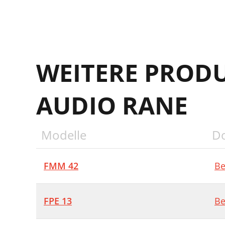
WEITERE PROD
AUDIO RANE
Modelle
D
FMM 42
Be
FPE 13
Be