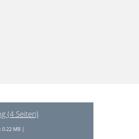
g (4 Seiten)
 0.22 MB |