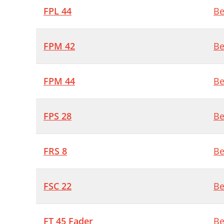
FPL 44
Be
FPM 42
Be
FPM 44
Be
FPS 28
Be
FRS 8
Be
FSC 22
Be
FT 45 Fader
Be