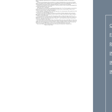
Q
F
R
I
I
I