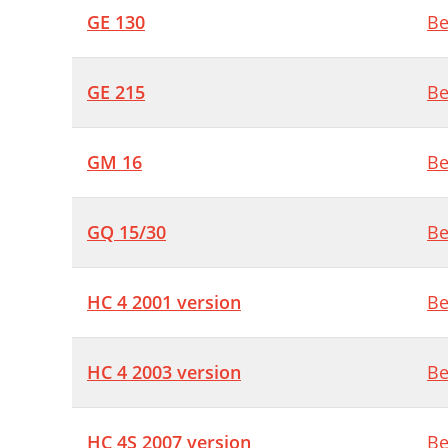
GE 130
Be
GE 215
Be
GM 16
Be
GQ 15/30
Be
HC 4 2001 version
Be
HC 4 2003 version
Be
HC 4S 2007 version
Be