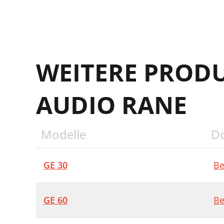
WEITERE PROD
AUDIO RANE
Modelle
D
GE 30
Be
GE 60
Be