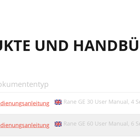
UKTE UND HANDBÜ
okumententyp
Rane GE 30 User Manual,
4 S
dienungsanleitung
Rane GE 60 User Manual,
6 S
dienungsanleitung