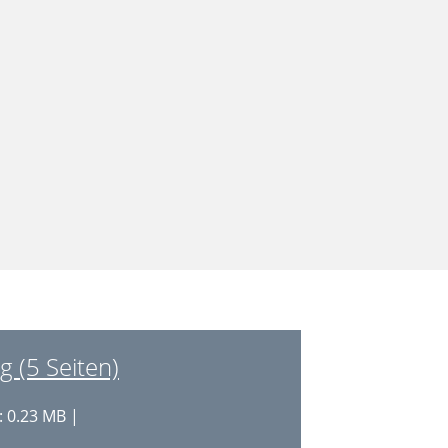
 (5 Seiten)
 0.23 MB |