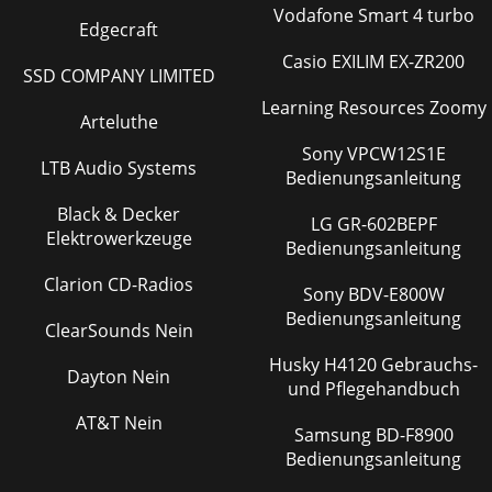
Vodafone Smart 4 turbo
Edgecraft
Casio EXILIM EX-ZR200
SSD COMPANY LIMITED
Learning Resources Zoomy
Arteluthe
Sony VPCW12S1E
LTB Audio Systems
Bedienungsanleitung
Black & Decker
LG GR-602BEPF
Elektrowerkzeuge
Bedienungsanleitung
Clarion CD-Radios
Sony BDV-E800W
Bedienungsanleitung
ClearSounds Nein
Husky H4120 Gebrauchs-
Dayton Nein
und Pflegehandbuch
AT&T Nein
Samsung BD-F8900
Bedienungsanleitung