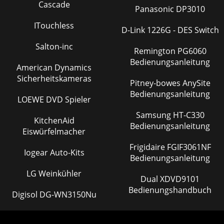
Cascade
Panasonic DP3010
ITouchless
D-Link 1226G - DES Switch
Salton-inc
Remington PG6060
Bedienungsanleitung
American Dynamics
Sicherheitskameras
Pitney-bowes AnySite
Bedienungsanleitung
LOEWE DVD Spieler
Samsung HT-C330
KitchenAid
Bedienungsanleitung
Eiswürfelmacher
Frigidaire FGIF3061NF
Iogear Auto-Kits
Bedienungsanleitung
LG Weinkühler
Dual XDVD9101
Bedienungshandbuch
Digisol DG-WN3150Nu