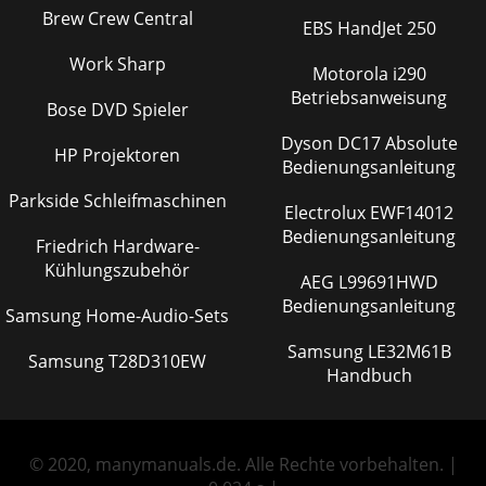
Brew Crew Central
EBS HandJet 250
Work Sharp
Motorola i290
Betriebsanweisung
Bose DVD Spieler
Dyson DC17 Absolute
HP Projektoren
Bedienungsanleitung
Parkside Schleifmaschinen
Electrolux EWF14012
Bedienungsanleitung
Friedrich Hardware-
Kühlungszubehör
AEG L99691HWD
Bedienungsanleitung
Samsung Home-Audio-Sets
Samsung LE32M61B
Samsung T28D310EW
Handbuch
© 2020, manymanuals.de. Alle Rechte vorbehalten. |