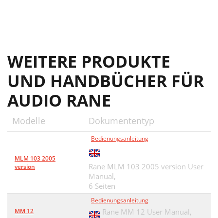
WEITERE PRODUKTE
UND HANDBÜCHER FÜR
AUDIO RANE
Modelle
Dokumententyp
Bedienungsanleitung
MLM 103 2005
Rane MLM 103 2005 version User
version
Manual,
6 Seiten
Bedienungsanleitung
MM 12
Rane MM 12 User Manual,