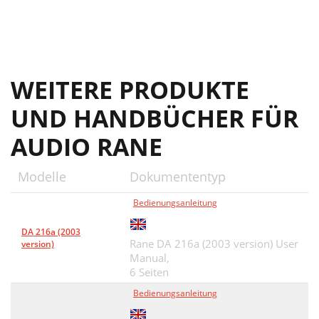
WEITERE PRODUKTE
UND HANDBÜCHER FÜR
AUDIO RANE
Modelle
Dokumententyp
Bedienungsanleitung
DA 216a (2003
Rane DA 216a (2003 version) User
version)
Manual,
6 Seiten
Bedienungsanleitung