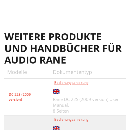
WEITERE PRODUKTE
UND HANDBÜCHER FÜR
AUDIO RANE
Modelle
Dokumententyp
Bedienungsanleitung
DC 22S (2009
Rane DC 22S (2009 version) User
version)
Manual,
8 Seiten
Bedienungsanleitung