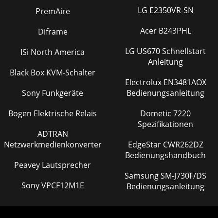
LG E2350VR-SN
PremAire
Acer B243PHL
Diframe
LG US670 Schnellstart
ISi North America
Anleitung
Black Box KVM-Schalter
Electrolux EN3481AOX
Sony Funkgeräte
Bedienungsanleitung
Bogen Elektrische Relais
Dometic 7220
Spezifikationen
ADTRAN
Netzwerkmedienkonverter
EdgeStar CWR262DZ
Bedienungshandbuch
Peavey Lautsprecher
Samsung SM-J730F/DS
Sony VPCF12M1E
Bedienungsanleitung