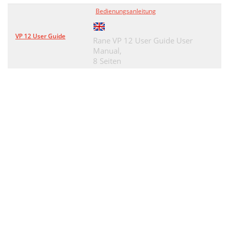
Bedienungsanleitung
VP 12 User Guide
Rane VP 12 User Guide User
Manual,
8 Seiten