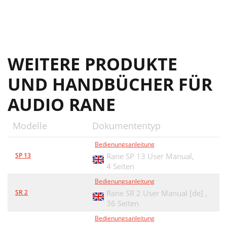
WEITERE PRODUKTE
UND HANDBÜCHER FÜR
AUDIO RANE
Modelle
Dokumententyp
Bedienungsanleitung
SP 13
Rane SP 13 User Manual,
4 Seiten
Bedienungsanleitung
SR 2
Rane SR 2 User Manual [de] ,
36 Seiten
Bedienungsanleitung