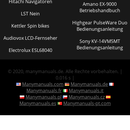
Hitachi Navigatoren
Amano EX-9000
Betriebshandbuch
LST Nein
Highgear PulseWare Duo
Kettler Spin bikes
Bedienungsanleitung
Audiovox LCD-Fernseher
Sony KV-14VM5MT
Bedienungsanleitung
Electrolux ESL68040
© 2020, manymanuals.de. Alle Rechte vorbehalten. |
0.016 s |
Manymanuals.com
Manymanuals.de
Manymanuals.fr
Manymanuals.it
Manymanuals.pl
Manymanuals.cz
Manymanuals.es
Manymanuals-pt.com