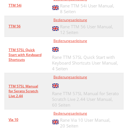
TTM 54i
Rane TTM 54i User Manual,
8 Seiten
Bedienungsanleitung
TTM 56
Rane TTM 56 User Manual,
12 Seiten
Bedienungsanleitung
TTM 57SL Quick
Start with Keyboard
Rane TTM 57SL Quick Start with
Shortcuts
Keyboard Shortcuts User Manual,
4 Seiten
Bedienungsanleitung
TTM 57SL Manual
for Serato Scratch
Rane TTM 57SL Manual for Serato
Live 2.44
Scratch Live 2.44 User Manual,
60 Seiten
Bedienungsanleitung
Via 10
Rane Via 10 User Manual,
20 Seiten