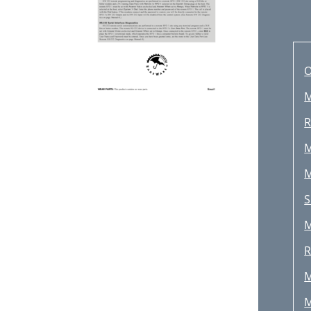
O
M
R
M
M
S
M
M
M