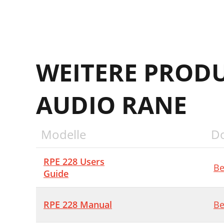
M
R
M
WEITERE PROD
M
AUDIO RANE
Modelle
D
RPE 228 Users
Be
Guide
RPE 228 Manual
Be