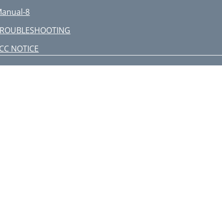
anual-8
TROUBLESHOOTING
CC NOTICE
ANADIAN EMC NOTICE
APPENDIX—DATA CONNECTIONS
anual-9
ata Structures
anual-10
RW 232 Commands
anual-11
anual-12
anual-13