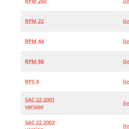
RPM 26v
Be
RPM 22
Be
RPM 44
Be
RPM 88
Be
RPS 4
Be
SAC 22 2001
Be
version
SAC 22 2003
Be