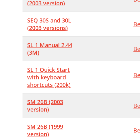
(2003 version)
SEQ 30S and 30L
Be
(2003 versions)
SL 1 Manual 2.44
Be
(3M)
SL 1 Quick Start
Be
with keyboard
shortcuts (200k)
SM 26B (2003
Be
version)
SM 26B (1999
Be
version)