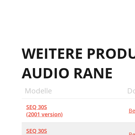
WEITERE PROD
AUDIO RANE
Modelle
D
SEQ 30S
Be
(2001 version)
SEQ 30S
Be