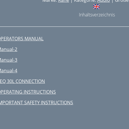
Marke:
Rane
| Kategorie:
Audio
| Größe:
Inhaltsverzeichnis
OPERATORS MANUAL
anual-2
anual-3
anual-4
EQ 30L CONNECTION
PERATING INSTRUCTIONS
MPORTANT SAFETY INSTRUCTIONS