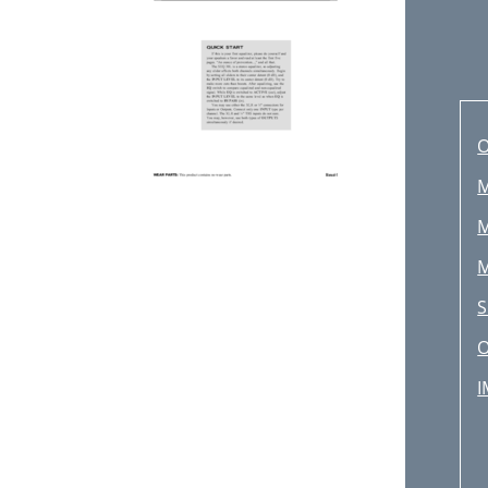
M
M
M
S
O
I