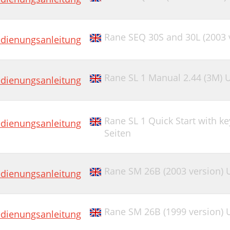
Rane SEQ 30S and 30L (2003 
dienungsanleitung
Rane SL 1 Manual 2.44 (3M) 
dienungsanleitung
Rane SL 1 Quick Start with k
dienungsanleitung
Seiten
Rane SM 26B (2003 version) 
dienungsanleitung
Rane SM 26B (1999 version) 
dienungsanleitung