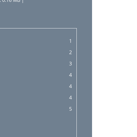
 0.16 MB |
1
2
3
4
4
4
5