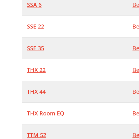
SSA 6
Be
SSE 22
Be
SSE 35
Be
THX 22
Be
THX 44
Be
THX Room EQ
Be
TTM 52
Be