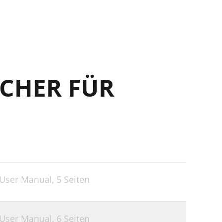
CHER FÜR
 User Manual,
5 Seiten
 User Manual,
6 Seiten