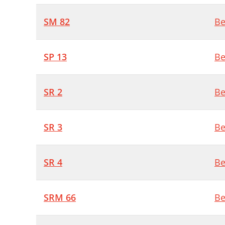
SM 82
Be
SP 13
Be
SR 2
Be
SR 3
Be
SR 4
Be
SRM 66
Be