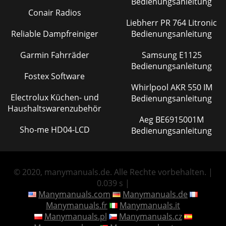
Bedienungsanleitung
Conair Radios
Liebherr PR 764 Litronic
Reliable Dampfreiniger
Bedienungsanleitung
Garmin Fahrräder
Samsung E1125
Bedienungsanleitung
Fostex Software
Whirlpool AKR 550 IM
Electrolux Küchen- und
Bedienungsanleitung
Haushaltswarenzubehör
Aeg BE6915001M
Sho-me HD04-LCD
Bedienungsanleitung
© 2020, manymanuals.de. Alle Rechte vorbehalten. |
0.039 s |
Manymanuals.com
Manymanuals.de
Manymanuals.fr
Manymanuals.it
Manymanuals.pl
Manymanuals.cz