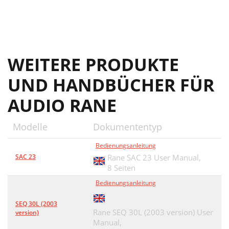
WEITERE PRODUKTE
UND HANDBÜCHER FÜR
AUDIO RANE
Modelle
Dokumententyp
Bedienungsanleitung
SAC 23
Rane SAC 23 User Manual,
8 Seiten
Bedienungsanleitung
SEQ 30L (2003
Rane SEQ 30L (2003 version) User
version)
Manual,