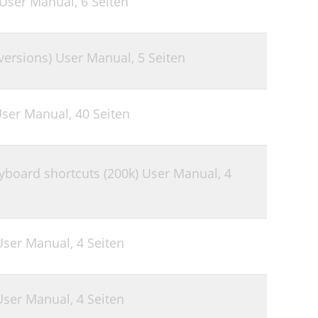
 User Manual,
6 Seiten
versions) User Manual,
5 Seiten
User Manual,
40 Seiten
eyboard shortcuts (200k) User Manual,
4
User Manual,
4 Seiten
User Manual,
4 Seiten