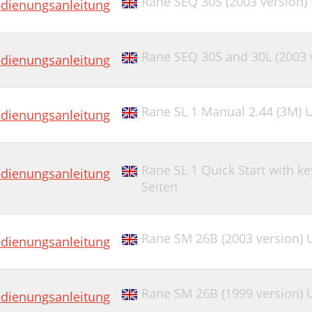
Rane SEQ 30S (2003 version)
dienungsanleitung
Rane SEQ 30S and 30L (2003 
dienungsanleitung
Rane SL 1 Manual 2.44 (3M) 
dienungsanleitung
Rane SL 1 Quick Start with k
dienungsanleitung
Seiten
Rane SM 26B (2003 version) 
dienungsanleitung
Rane SM 26B (1999 version) 
dienungsanleitung