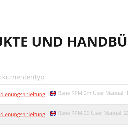
UKTE UND HANDBÜ
okumententyp
Rane RPM 2m User Manual,
dienungsanleitung
Rane RPM 26 User Manual,
2
dienungsanleitung