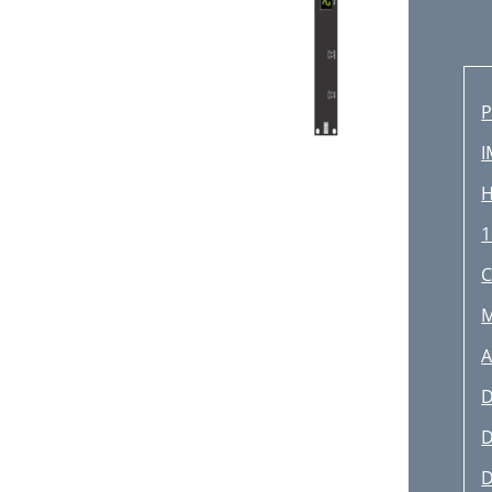
I
1
C
M
A
D
D
D