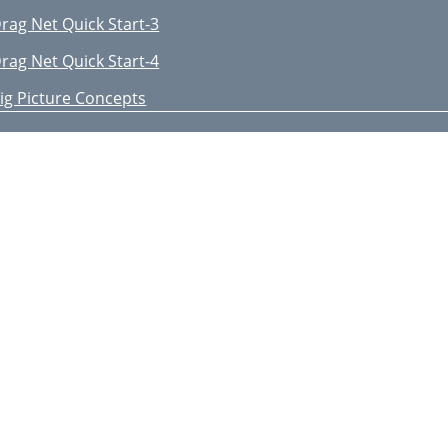
rag Net Quick Start-3
rag Net Quick Start-4
ig Picture Concepts
ile Concepts