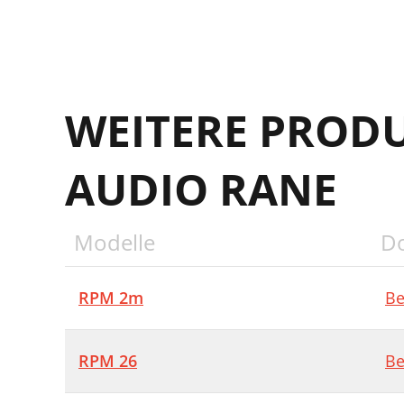
WEITERE PROD
AUDIO RANE
Modelle
D
RPM 2m
Be
RPM 26
Be