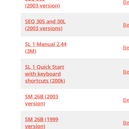
Be
(2003 version)
SEQ 30S and 30L
Be
(2003 versions)
SL 1 Manual 2.44
Be
(3M)
SL 1 Quick Start
Be
with keyboard
shortcuts (200k)
SM 26B (2003
Be
version)
SM 26B (1999
Be
version)