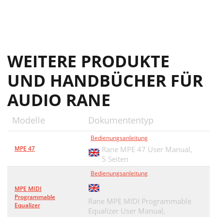
WEITERE PRODUKTE
UND HANDBÜCHER FÜR
AUDIO RANE
Modelle
Dokumententyp
Bedienungsanleitung
MPE 47
Rane MPE 47 User Manual,
5 Seiten
Bedienungsanleitung
MPE MIDI
Programmable
Rane MPE MIDI Programmable
Equalizer
Equalizer User Manual,