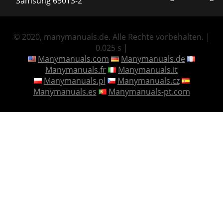
Samsung 650TS-2
© 2020, manymanuals.de. Alle Rechte vorbehalten. |
0.025 s |
Manymanuals.com
Manymanuals.de
Manymanuals.fr
Manymanuals.it
Manymanuals.pl
Manymanuals.cz
Manymanuals.es
Manymanuals-pt.com