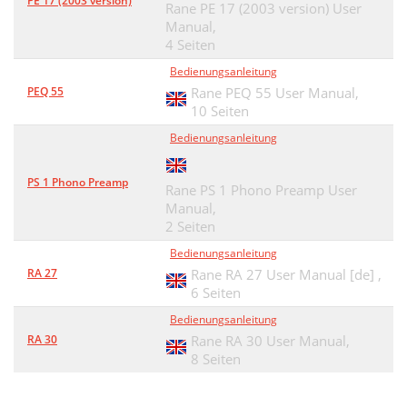
PE 17 (2003 version)
Rane PE 17 (2003 version) User
Manual,
4 Seiten
Bedienungsanleitung
PEQ 55
Rane PEQ 55 User Manual,
10 Seiten
Bedienungsanleitung
PS 1 Phono Preamp
Rane PS 1 Phono Preamp User
Manual,
2 Seiten
Bedienungsanleitung
RA 27
Rane RA 27 User Manual [de] ,
6 Seiten
Bedienungsanleitung
RA 30
Rane RA 30 User Manual,
8 Seiten