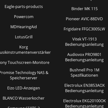
Eagle-parts-products
Binder MK 115
Powercom
Pioneer AVIC-88DVD
MDHearingAid
Frigidaire FFGC3005LW
LotusGrill
Vitek VT-1913
Bedienungsanleitung
Korg
usikinstrumentenverstärker
Audiovox PRO9801
Bedienungsanleitung
ony Touchscreen-Monitore
Bushnell Pro 1M
Promise Technology NAS &
Spezifikationen
Speicherserver
Electrolux EN3853AOX
Eizo LED-Anzeigen
Bedienungsanleitung
BLANCO Wasserkocher
Electrolux EKG20100OK
Bedienungsanleitung